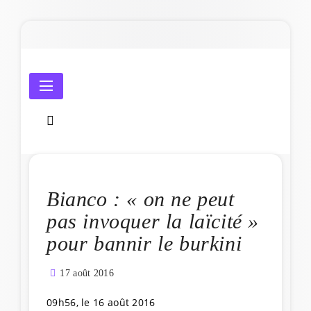
Skip
to
content
Amicale Laïque de Penmarc'h
Bianco : « on ne peut
pas invoquer la laïcité »
pour bannir le burkini
17 août 2016
09h56, le 16 août 2016