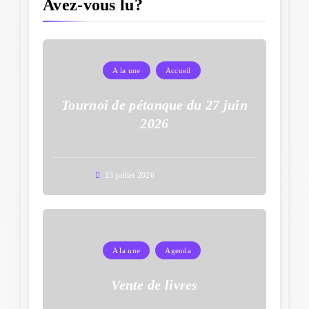
Avez-vous lu?
A la une
Accueil
Tournoi de pétanque du 27 juin
2026
13 juillet 2026
A la une
Agenda
Vente de livres