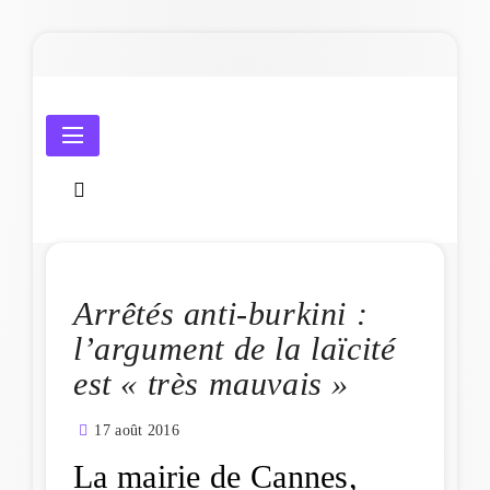
Skip
to
content
Amicale Laïque de Penmarc'h
Arrêtés anti-burkini :
l’argument de la laïcité
est « très mauvais »
17 août 2016
La mairie de Cannes,