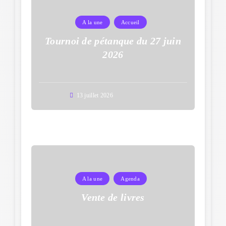
A la une
Accueil
Tournoi de pétanque du 27 juin
2026
13 juillet 2026
A la une
Agenda
Vente de livres