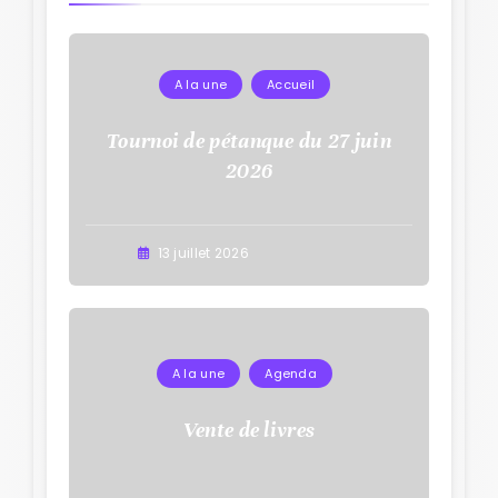
A la une
Accueil
Tournoi de pétanque du 27 juin
2026
13 juillet 2026
A la une
Agenda
Vente de livres