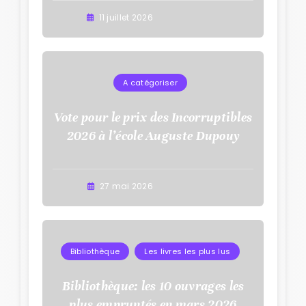
11 juillet 2026
A catégoriser
Vote pour le prix des Incorruptibles
2026 à l’école Auguste Dupouy
27 mai 2026
Bibliothèque
Les livres les plus lus
Bibliothèque: les 10 ouvrages les
plus empruntés en mars 2026