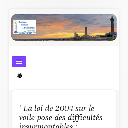
Skip
to
content
Amicale Laïque de Penmarc'h
‘ La loi de 2004 sur le
voile pose des difficultés
insurmontables ‘