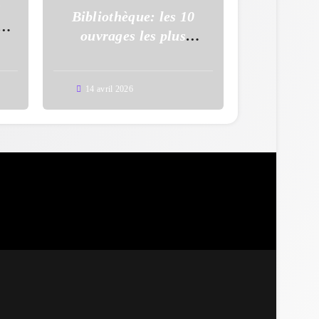
s
Bibliothèque: les 10
à
ouvrages les plus
uy
empruntés en mars 2026
14 avril 2026