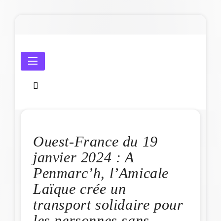
Skip
to
content
Amicale Laïque de Penmarc'h
Ouest-France du 19
janvier 2024 : A
Penmarc’h, l’Amicale
Laïque crée un
transport solidaire pour
les personnes sans