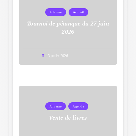
A la une
Accueil
Tournoi de pétanque du 27 juin
2026
13 juillet 2026
A la une
Agenda
Vente de livres