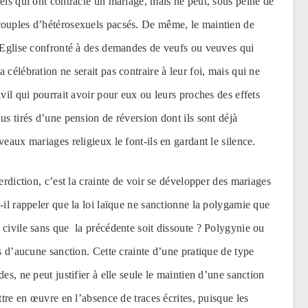
els qui ont contracté un mariage, mais ne peut, sous peine de
couples d’hétérosexuels pacsés. De même, le maintien de
l’Eglise confronté à des demandes de veufs ou veuves qui
célébration ne serait pas contraire à leur foi, mais qui ne
vil qui pourrait avoir pour eux ou leurs proches des effets
us tirés d’une pension de réversion dont ils sont déjà
eaux mariages religieux le font-ils en gardant le silence.
erdiction, c’est la crainte de voir se développer des mariages
-il rappeler que la loi laïque ne sanctionne la polygamie que
 civile sans que la précédente soit dissoute ? Polygynie ou
es d’aucune sanction. Cette crainte d’une pratique de type
es, ne peut justifier à elle seule le maintien d’une sanction
ttre en œuvre en l’absence de traces écrites, puisque les