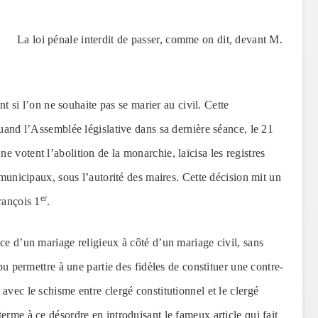
La loi pénale interdit de passer, comme on dit, devant M.
ent si l’on ne souhaite pas se marier au civil. Cette
quand l’Assemblée législative dans sa dernière séance, le 21
 votent l’abolition de la monarchie, laïcisa les registres
 municipaux, sous l’autorité des maires. Cette décision mit un
er
rançois 1
.
ce d’un mariage religieux à côté d’un mariage civil, sans
 pu permettre à une partie des fidèles de constituer une contre-
avec le schisme entre clergé constitutionnel et le clergé
erme à ce désordre en introduisant le fameux article qui fait