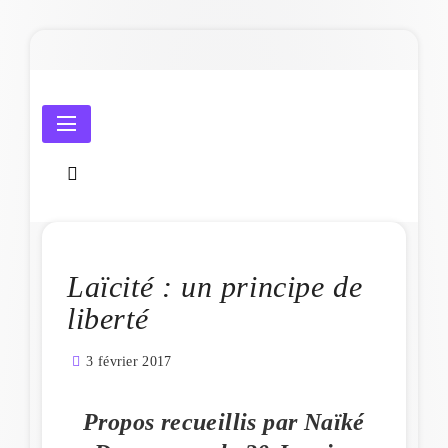
Skip
to
content
Amicale Laïque de Penmarc'h
Laïcité : un principe de
liberté
3 février 2017
Propos recueillis par Naïké