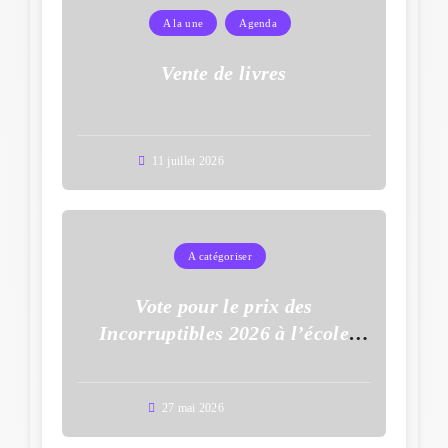
A la une
Agenda
Vente de livres
11 juillet 2026
A catégoriser
Vote pour le prix des
Incorruptibles 2026 à l’école
Auguste Dupouy
27 mai 2026