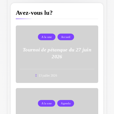
Avez-vous lu?
A la une
Accueil
Tournoi de pétanque du 27 juin
2026
13 juillet 2026
A la une
Agenda