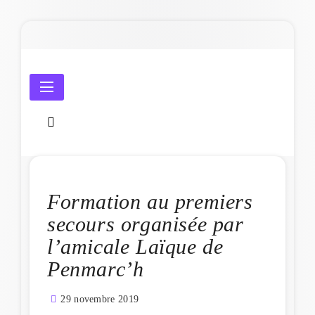
Skip
to
content
Amicale Laïque de Penmarc'h
Formation au premiers
secours organisée par
l’amicale Laïque de
Penmarc’h
29 novembre 2019