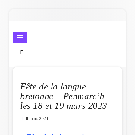
Skip
to
content
Amicale Laïque de Penmarc'h
Fête de la langue
bretonne – Penmarc’h
les 18 et 19 mars 2023
8 mars 2023