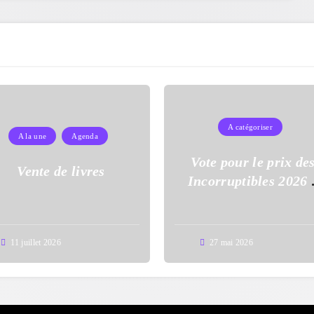
A catégoriser
A la une
Agenda
Vote pour le prix de
Vente de livres
Incorruptibles 2026 
l’école Auguste Dupo
11 juillet 2026
27 mai 2026