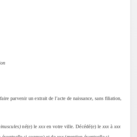
ion
aire parvenir un extrait de l’acte de naissance, sans filiation,
inuscules)
né(e) le
xxx
en votre ville. Décédé(e) le
xxx
à
xxx
 éventuelle si connue) et de
xxx
(mention éventuelle si