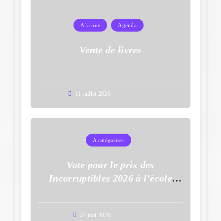
A la une
Agenda
Vente de livres
11 juillet 2026
A catégoriser
Vote pour le prix des
Incorruptibles 2026 à l’école
Auguste Dupouy
27 mai 2026