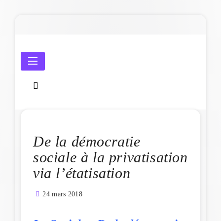
Skip
to
content
Amicale Laïque de Penmarc'h
De la démocratie
sociale à la privatisation
via l’étatisation
24 mars 2018