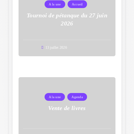
A la une
Accueil
Tournoi de pétanque du 27 juin
2026
13 juillet 2026
A la une
Agenda
Vente de livres