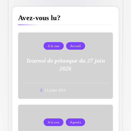
Avez-vous lu?
A la une
Accueil
Tournoi de pétanque du 27 juin
2026
13 juillet 2026
A la une
Agenda