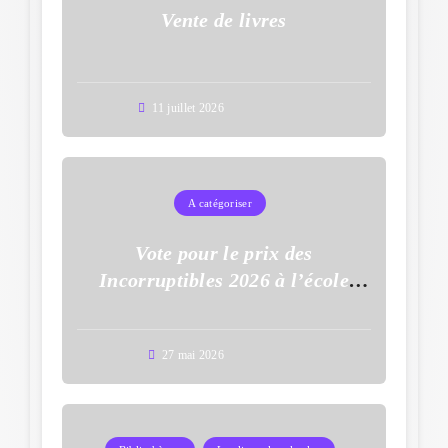
Vente de livres
11 juillet 2026
A catégoriser
Vote pour le prix des
Incorruptibles 2026 à l’école
Auguste Dupouy
27 mai 2026