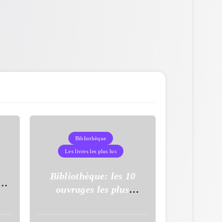
Bibliothèque
Les livres les plus lus
s
Bibliothèque: les 10
à
ouvrages les plus
uy
empruntés en mars 2026