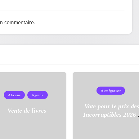
un commentaire.
A catégoriser
A la une
Agenda
Vote pour le prix de
Vente de livres
Incorruptibles 2026 
l’école Auguste Dupo