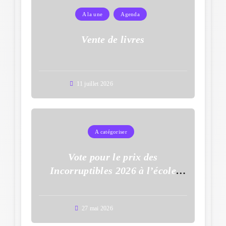
A la une
Agenda
Vente de livres
11 juillet 2026
A catégoriser
Vote pour le prix des
Incorruptibles 2026 à l’école
Auguste Dupouy
27 mai 2026