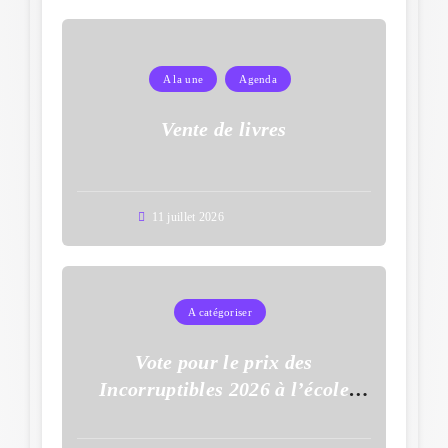
A la une
Agenda
Vente de livres
11 juillet 2026
A catégoriser
Vote pour le prix des
Incorruptibles 2026 à l’école
Auguste Dupouy