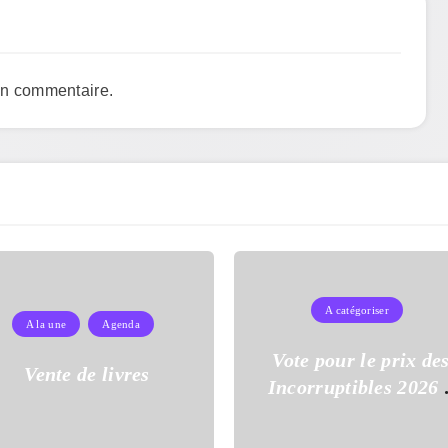
un commentaire.
A catégoriser
A la une
Agenda
Vote pour le prix de
Vente de livres
Incorruptibles 2026 
l’école Auguste Dupo