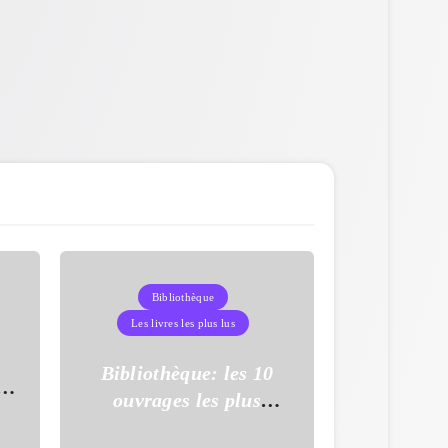
Bibliothèque
Les livres les plus lus
s
Bibliothèque: les 10
à
ouvrages les plus
uy
empruntés en mars 2026