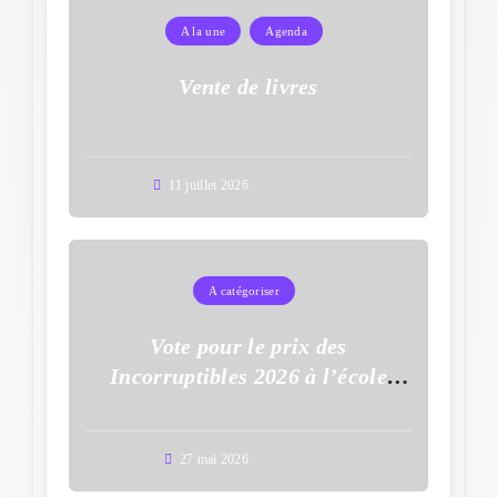
A la une
Agenda
Vente de livres
11 juillet 2026
A catégoriser
Vote pour le prix des
Incorruptibles 2026 à l’école
Auguste Dupouy
27 mai 2026