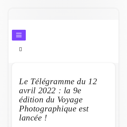
Skip
to
content
Amicale Laïque de Penmarc'h
Le Télégramme du 12
avril 2022 : la 9e
édition du Voyage
Photographique est
lancée !