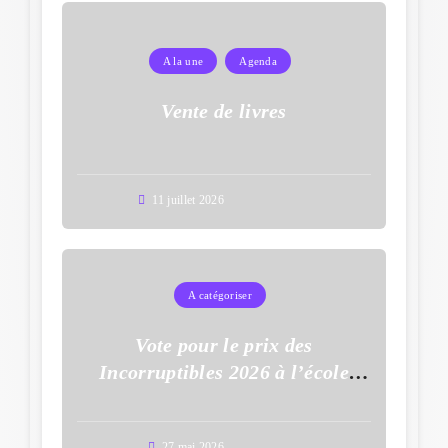
A la une
Agenda
Vente de livres
11 juillet 2026
A catégoriser
Vote pour le prix des
Incorruptibles 2026 à l’école
Auguste Dupouy
27 mai 2026