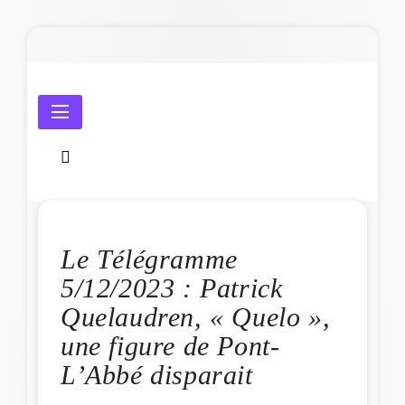
Skip
to
content
Amicale Laïque de Penmarc'h
Le Télégramme
5/12/2023 : Patrick
Quelaudren, « Quelo »,
une figure de Pont-
L’Abbé disparait