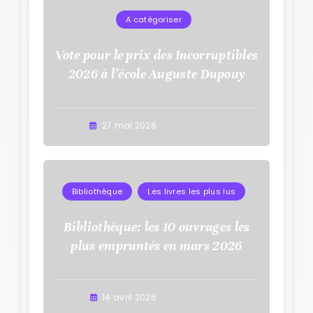
A catégoriser
Vote pour le prix des Incorruptibles
2026 à l’école Auguste Dupouy
27 mai 2026
Bibliothèque
Les livres les plus lus
Bibliothèque: les 10 ouvrages les
plus empruntés en mars 2026
14 avril 2026