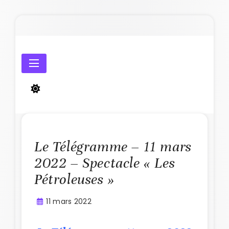
Skip
to
content
Amicale Laïque de Penmarc'h
Le Télégramme – 11 mars
2022 – Spectacle « Les
Pétroleuses »
11 mars 2022