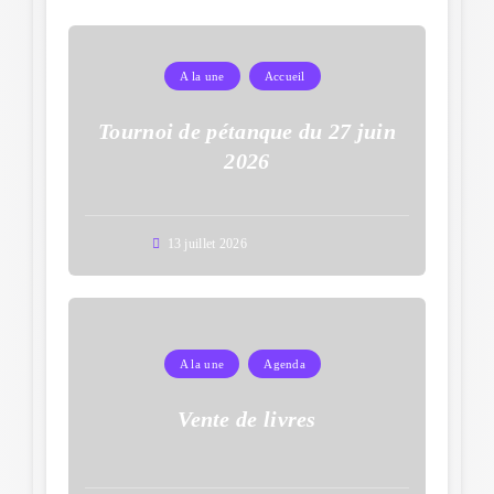
A la une
Accueil
Tournoi de pétanque du 27 juin
2026
13 juillet 2026
A la une
Agenda
Vente de livres