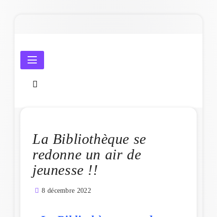
Skip
to
content
Amicale Laïque de Penmarc'h
La Bibliothèque se
redonne un air de
jeunesse !!
8 décembre 2022