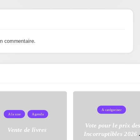
un commentaire.
A catégoriser
A la une
Agenda
Vote pour le prix de
Vente de livres
Incorruptibles 2026 