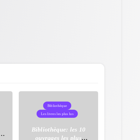
Bibliothèque
Les livres les plus lus
s
Bibliothèque: les 10
à
ouvrages les plus