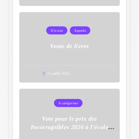
A la une
Agenda
Vente de livres
11 juillet 2026
A catégoriser
Vote pour le prix des
Incorruptibles 2026 à l’école
Auguste Dupouy