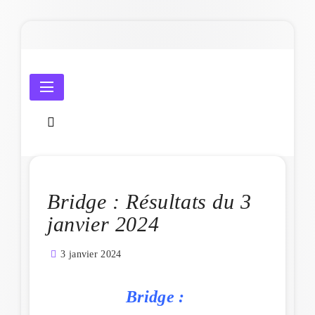
Skip
to
content
Amicale Laïque de Penmarc'h
Bridge : Résultats du 3
janvier 2024
3 janvier 2024
Bridge :