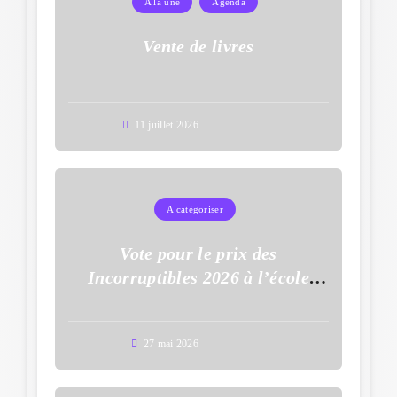
A la une
Agenda
Vente de livres
11 juillet 2026
A catégoriser
Vote pour le prix des
Incorruptibles 2026 à l’école
Auguste Dupouy
27 mai 2026