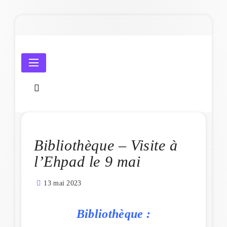
Skip
to
content
Amicale Laïque de Penmarc'h
Bibliothèque – Visite à
l’Ehpad le 9 mai
13 mai 2023
Bibliothèque :