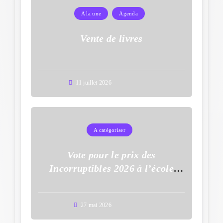
A la une
Agenda
Vente de livres
11 juillet 2026
A catégoriser
Vote pour le prix des
Incorruptibles 2026 à l’école
Auguste Dupouy
27 mai 2026