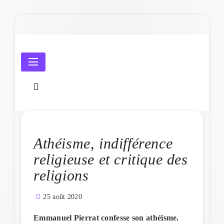
Skip
to
content
Amicale Laïque de Penmarc'h
Athéisme, indifférence
religieuse et critique des
religions
25 août 2020
Emmanuel Pierrat confesse son athéisme.