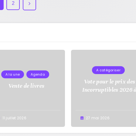
2
A catégoriser
A la une
Agenda
Vote pour le prix des
Vente de livres
Incorruptibles 2026 
l’école Auguste Dupo
11 juillet 2026
27 mai 2026