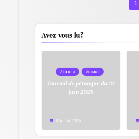
1
Avez-vous lu?
A la une
Accueil
Tournoi de pétanque du 27
juin 2026
13 juillet 2026