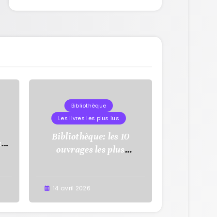
Bibliothèque
Les livres les plus lus
Bibliothèque: les 10
à
ouvrages les plus
uy
empruntés en mars 2026
14 avril 2026