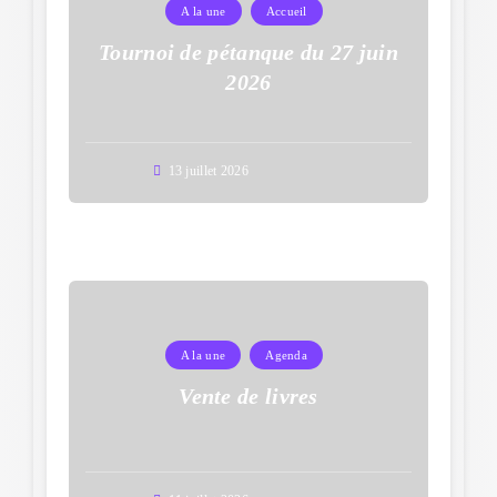
A la une
Accueil
Tournoi de pétanque du 27 juin
2026
13 juillet 2026
A la une
Agenda
Vente de livres