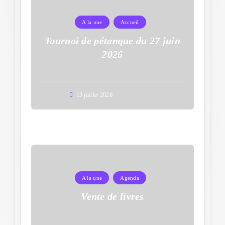
A la une
Accueil
Tournoi de pétanque du 27 juin
2026
13 juillet 2026
A la une
Agenda
Vente de livres