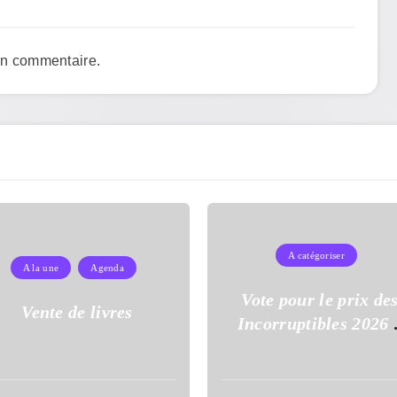
un commentaire.
A catégoriser
A la une
Agenda
Vote pour le prix de
Vente de livres
Incorruptibles 2026 
l’école Auguste Dupo