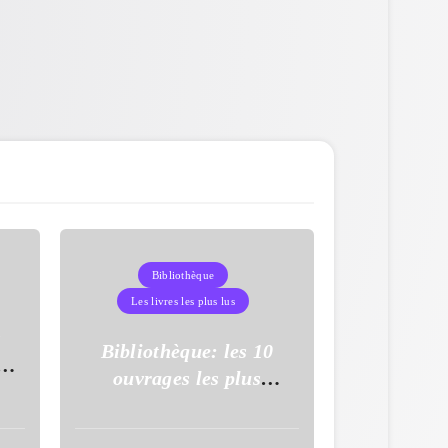
Bibliothèque
Les livres les plus lus
s
Bibliothèque: les 10
à
ouvrages les plus
uy
empruntés en mars 2026