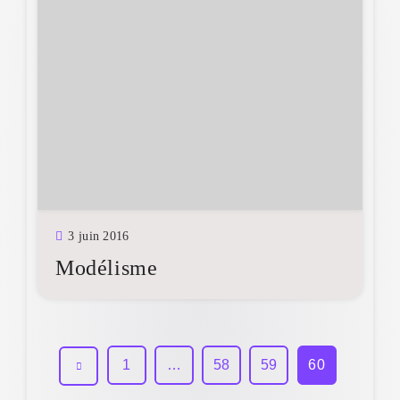
3 juin 2016
Modélisme
1
…
58
59
60