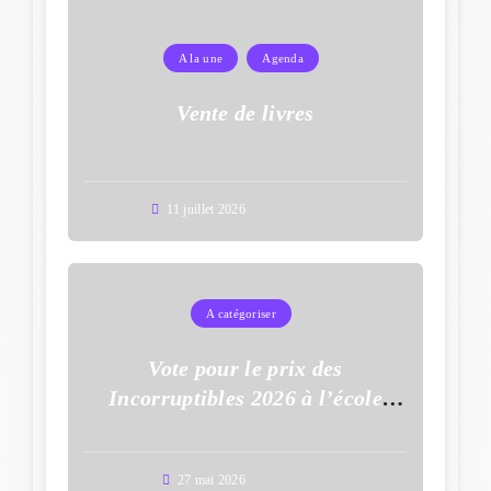
A la une
Agenda
Vente de livres
11 juillet 2026
A catégoriser
Vote pour le prix des
Incorruptibles 2026 à l’école
Auguste Dupouy
27 mai 2026